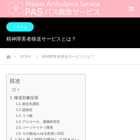
システム
精神障害者移送サービスとは？
ホーム
WORK
精神障害者移送サービスとは？
目次
移送対象症状
統合失調症
認知症
うつ病
アルコール、薬物依存症
パーソナリティ障害
その他/あらゆる疾患に対応